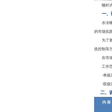
螺杆式
一、
水冷螺杆
的市场实
为了更好
统控制等
在市场上
工作范
·单级压缩
·双级压缩：
二、
内 容