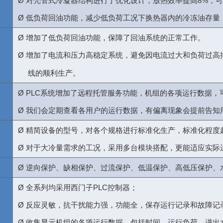
Ø
对壳管式冷凝器结构进行了优化设计，放热效率提高
8%
，可
Ø
低负荷回油功能，减少低负荷工况下换热器内的冷冻油存量
Ø
增加了低负荷回油功能，保障了回油系统的正常工作。
Ø
增加了电流和压力高稳定系统，避免因电流过大和负荷过高
线的顺利生产。
Ø
PLC
系统增加了远程托管服务功能，机组的各项运行数据，
Ø
我们会定期查看各用户的运行数据，有偏离现象会提前告知
Ø
精简设备的型号，对各个规格进行标准化生产，标准化程度
Ø
对于大冷量需求的工况，采用多台模块搭配，更能适应实际
Ø
逆向保护、缺相保护、过流保护、低温保护、高低压保护、
Ø
全系列均采用西门子
PLC
控制器；
Ø
反应灵敏，抗干扰能力强，功能全，保存运行记录和故障记
Ø
收集显示机组的各项运行数据，包括时间、运行负荷、进出