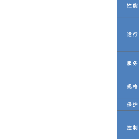
性 能
运 行
服 务
规 格
保 护
控 制