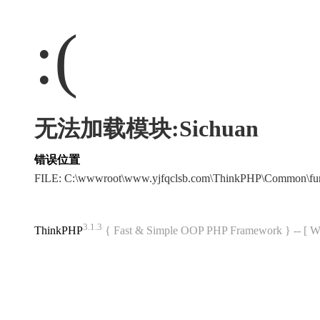
:(
无法加载模块:Sichuan
错误位置
FILE: C:\wwwroot\www.yjfqclsb.com\ThinkPHP\Common\fu
3.1.3
ThinkPHP
{ Fast & Simple OOP PHP Framework } -- 