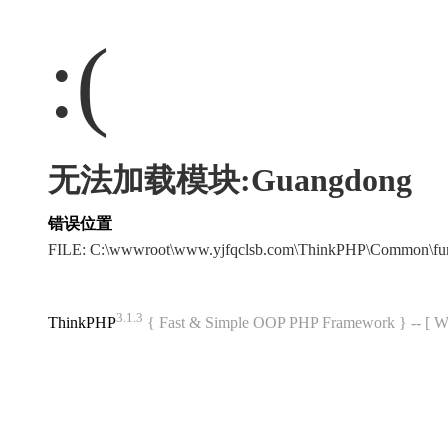
:(
无法加载模块:Guangdong
错误位置
FILE: C:\wwwroot\www.yjfqclsb.com\ThinkPHP\Common\fu
3.1.3
ThinkPHP
{ Fast & Simple OOP PHP Framework } -- 