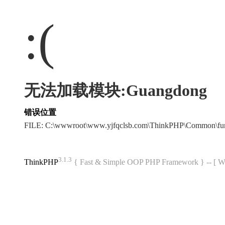
:(
无法加载模块:Guangdong
错误位置
FILE: C:\wwwroot\www.yjfqclsb.com\ThinkPHP\Common\fu
3.1.3
ThinkPHP
{ Fast & Simple OOP PHP Framework } -- 