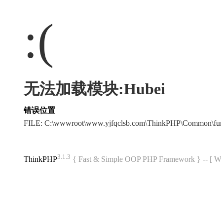
:(
无法加载模块:Hubei
错误位置
FILE: C:\wwwroot\www.yjfqclsb.com\ThinkPHP\Common\fu
3.1.3
ThinkPHP
{ Fast & Simple OOP PHP Framework } -- 