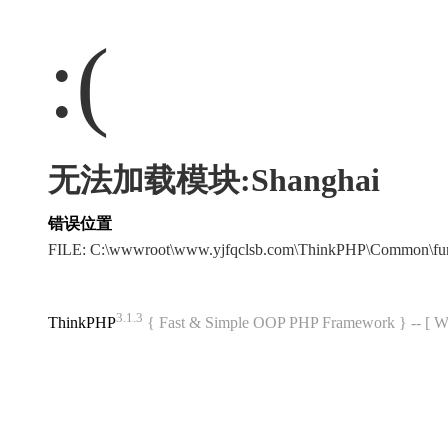
:(
无法加载模块:Shanghai
错误位置
FILE: C:\wwwroot\www.yjfqclsb.com\ThinkPHP\Common\fu
3.1.3
ThinkPHP
{ Fast & Simple OOP PHP Framework } -- 