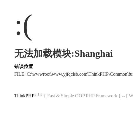
:(
无法加载模块:Shanghai
错误位置
FILE: C:\wwwroot\www.yjfqclsb.com\ThinkPHP\Common\fu
3.1.3
ThinkPHP
{ Fast & Simple OOP PHP Framework } -- 