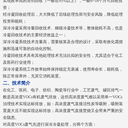
实现效率
高
的溶剂回收（一般在95%以上），一般6~18个月可回收投
资；
经冷凝回收处理后，大大降低了后续处理负荷与安全风险，降低处理
投资和能耗；
深冷冷凝采用冷量回收技术、梯级冷凝技术等，整体能耗不高，也是
冷凝回收技术的主要经济效益之一；
深冷冷凝系统技术含量高，需要核算及合理的设计，采取有效化霜措
施和迅速可靠的自动化控制。
冷凝回收技术具有其他处理技术无法比拟的安全性，尤其适合于化工
及医药行业使用；
深冷冷凝系统工作效率始终保持稳定无衰减，使用寿命长，能耗低，
除正常保养外，无其它消耗装置。
二、技术简介
在化工、医药、电子、纺织、陶瓷等行业中，工艺废气、罐区排气一
般是高浓度VOCs有机废气排放，这些高浓度废气难以采用单一VOCs
治理技术实现达标排放，如：高浓度废气直接活性炭等吸附，吸附装
置庞大且不能实现达标排放；高浓度废气直接焚烧又会带来严重的安
全隐患。
对高度VOCs废气先进行深冷冷凝处理，分两个方面：