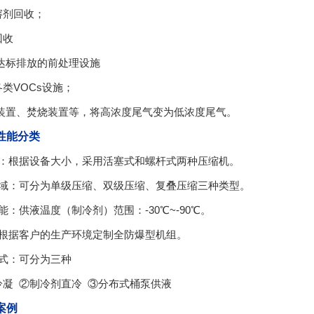
溶剂回收；
回收
s达标排放的前处理设施
类VOCs设施；
装置、焚烧装置等，将高浓度尾气变为低浓度尾气。
性能分类
机：根据设备大小，采用活塞式和螺杆式两种压缩机。
区域：可分为单级压缩、双级压缩、复叠压缩三种类型。
能：供液温度（制冷剂）范围：-30℃~-90℃。
：根据客户的生产环境定制全防爆型机组。
形式：可分为三种
冷凝 ②制冷剂直冷 ③分布式桶泵供液
案例