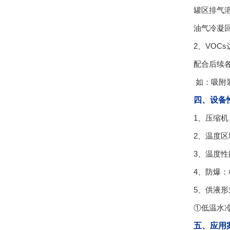
罐区排气
油气冷凝
2、VOC
配合后续各
如：吸附
四、设备
1、压缩
2、温度
3、温度性
4、防爆
5、供液
①低温水
五、应用