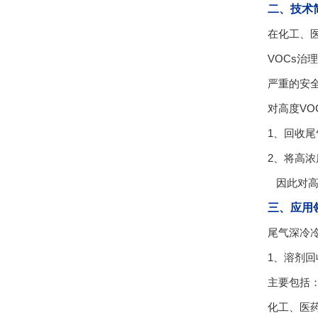
二、技术
在化工、
VOCs
严重的安
对高度V
1、回收
2、将高
因此对高
三、应用
尾气深冷
1、溶剂回
主要包括
化工、医