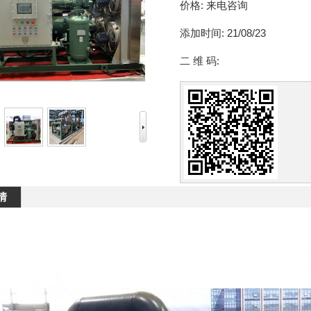
价格:
来电咨询
添加时间:
21/08/23
二 维 码:
情