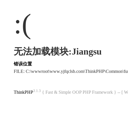
:(
无法加载模块:Jiangsu
错误位置
FILE: C:\wwwroot\www.yjfqclsb.com\ThinkPHP\Common\fu
3.1.3
ThinkPHP
{ Fast & Simple OOP PHP Framework } -- 